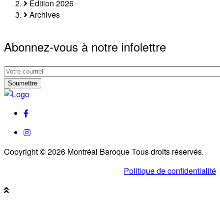
Fil
Édition 2026
Archives
d'Ariane
Abonnez-vous à notre infolettre
Abonnez-
vous
Abonnez-
à
vous
notre
à
facebook
infolettre
notre
infolettre
instagram
Copyright © 2026 Montréal Baroque Tous droits réservés.
Politique de confidentialité