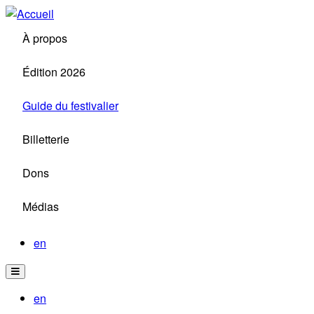
Aller
au
À propos
contenu
principal
Édition 2026
Guide du festivalier
Billetterie
Dons
Médias
en
en