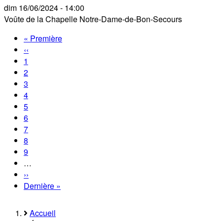
dim 16/06/2024 - 14:00
Voûte de la Chapelle Notre-Dame-de-Bon-Secours
Première
« Première
Pagination
page
Page
‹‹
précédente
Page
1
Page
2
courante
Page
3
Page
4
Page
5
Page
6
Page
7
Page
8
Page
9
…
Page
››
suivante
Dernière
Dernière »
page
Accueil