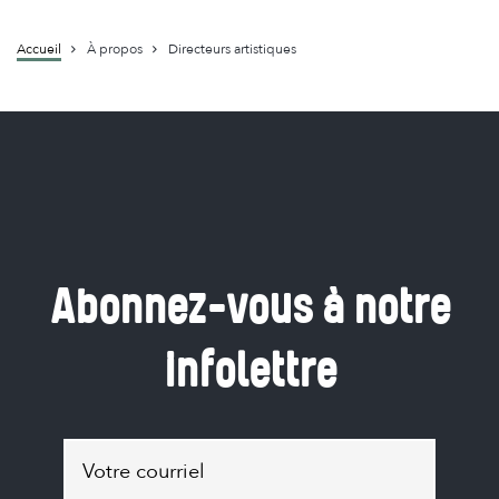
Accueil
À propos
Directeurs artistiques
Fil
d'Ariane
Abonnez-vous à notre
infolettre
Abonnez-
vous