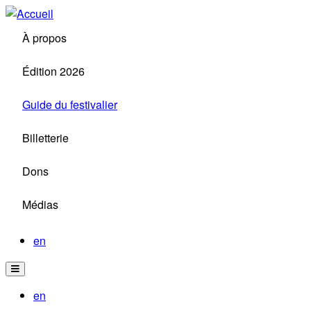
Aller
au
À propos
contenu
principal
Édition 2026
Guide du festivalier
Billetterie
Dons
Médias
en
en