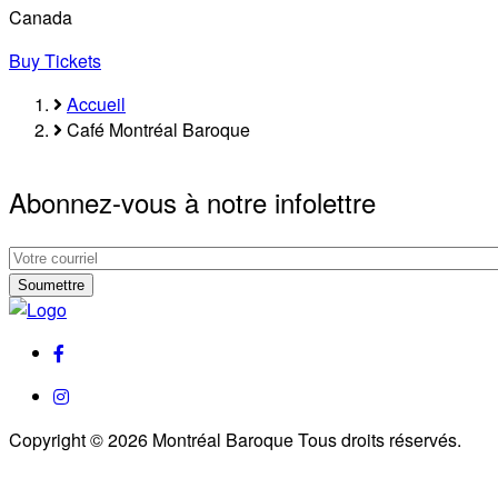
Canada
Buy Tickets
Accueil
Fil
Café Montréal Baroque
d'Ariane
Abonnez-vous à notre infolettre
Abonnez-
vous
Abonnez-
à
vous
notre
à
facebook
infolettre
notre
infolettre
instagram
Copyright © 2026 Montréal Baroque Tous droits réservés.