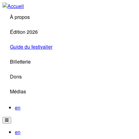
Aller
au
À propos
contenu
principal
Édition 2026
Guide du festivalier
Billetterie
Dons
Médias
en
en