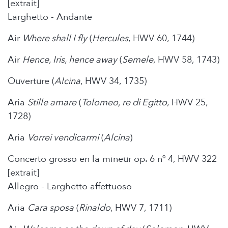
[extrait]
Larghetto - Andante
Air
Where shall I fly
(
Hercules
, HWV 60, 1744)
Air
Hence, Iris, hence away
(
Semele
, HWV 58, 1743)
Ouverture (
Alcina
, HWV 34, 1735)
Aria
Stille amare
(
Tolomeo, re di Egitto
, HWV 25,
1728)
Aria
Vorrei vendicarmi
(
Alcina
)
Concerto grosso en la mineur op. 6 nº 4, HWV 322
[extrait]
Allegro - Larghetto affettuoso
Aria
Cara sposa
(
Rinaldo
, HWV 7, 1711)