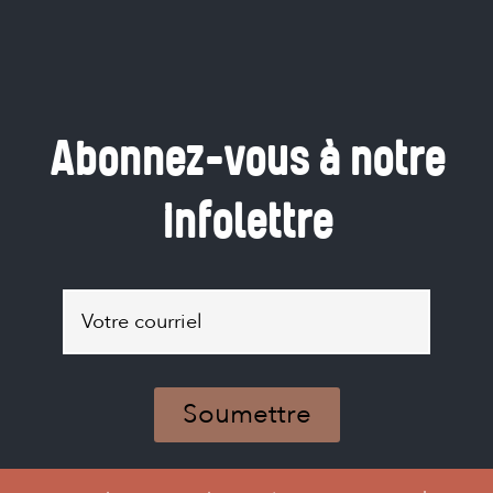
Abonnez-vous à notre
infolettre
Abonnez-
vous
à
Abonnez-
notre
vous
infolettre
à
notre
infolettre