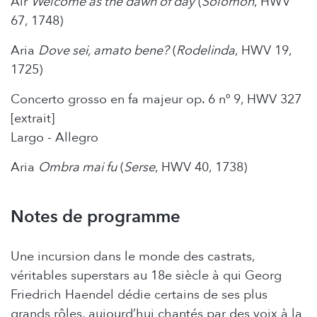
Air
Welcome as the dawn of day
(
Solomon
, HWV
67, 1748)
Aria
Dove sei, amato bene?
(
Rodelinda
, HWV 19,
1725)
Concerto grosso en fa majeur op. 6 nº 9, HWV 327
[extrait]
Largo - Allegro
Aria
Ombra mai fu
(
Serse
, HWV 40, 1738)
Notes de programme
Une incursion dans le monde des castrats,
véritables superstars au 18e siècle à qui Georg
Friedrich Haendel dédie certains de ses plus
grands rôles, aujourd’hui chantés par des voix à la