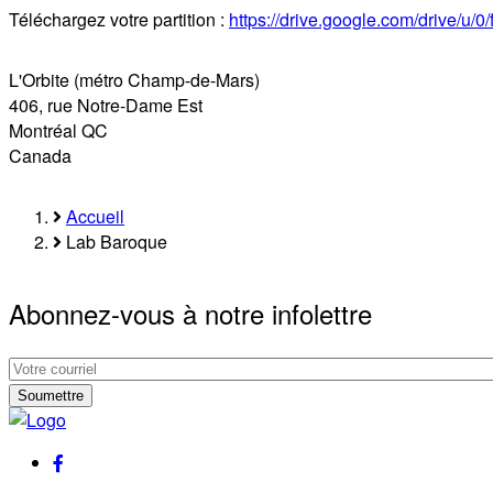
Téléchargez votre partition :
https://drive.google.com/drive/
L'Orbite (métro Champ-de-Mars)
406, rue Notre-Dame Est
Montréal
QC
Canada
Accueil
Fil
Lab Baroque
d'Ariane
Abonnez-vous à notre infolettre
Abonnez-
vous
Abonnez-
à
vous
notre
à
facebook
infolettre
notre