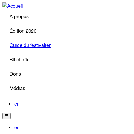
Aller
au
À propos
contenu
principal
Édition 2026
Guide du festivalier
Billetterie
Dons
Médias
en
en