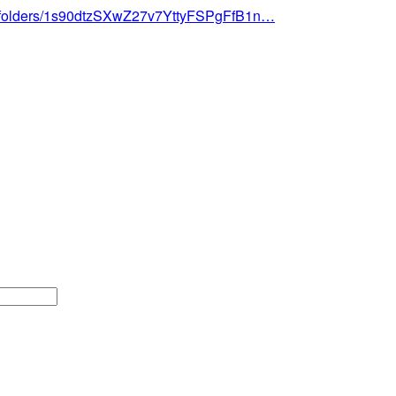
u/0/folders/1s90dtzSXwZ27v7YttyFSPgFfB1n…