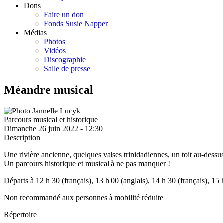
Dons
Faire un don
Fonds Susie Napper
Médias
Photos
Vidéos
Discographie
Salle de presse
Méandre musical
Parcours musical et historique
Dimanche 26 juin 2022 - 12:30
Description
Une rivière ancienne, quelques valses trinidadiennes, un toit au-dessus 
Un p
arcours
historique
et musical
à ne pas manquer !
Départs à 12 h 30 (français), 13 h 00 (anglais), 14 h 30 (français), 15 
Non recommandé aux personnes à mobilité réduite
Répertoire