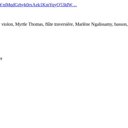
BQ0xBYniMqdGrhyk0rxAek1KmYqyQ53ldW…
, violon,
Myrtle Thomas, flûte traversière,
Marlène
Ngalissamy, basson,
er