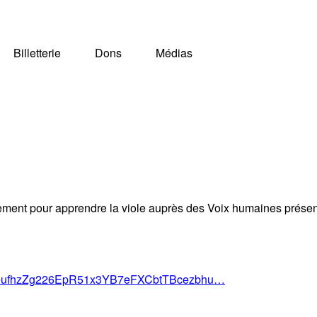
Billetterie
Dons
Médias
nement pour apprendre la viole auprès des Voix humaines présent
d/1IeufhzZg226EpR51x3YB7eFXCbtTBcezbhu…