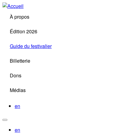
Aller
au
À propos
contenu
principal
Édition 2026
Guide du festivalier
Billetterie
Dons
Médias
en
en