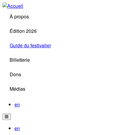
Aller
au
À propos
contenu
principal
Édition 2026
Guide du festivalier
Billetterie
Dons
Médias
en
en