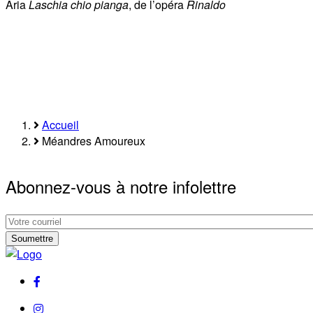
Aria
Laschia chio pianga
, de l’opéra
Rinaldo
Accueil
Fil
Méandres Amoureux
d'Ariane
Abonnez-vous à notre infolettre
Abonnez-
vous
Abonnez-
à
vous
notre
à
facebook
infolettre
notre
infolettre
instagram